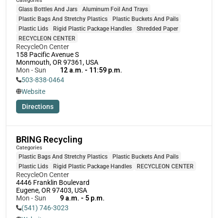
Glass Bottles And Jars
Aluminum Foil And Trays
Plastic Bags And Stretchy Plastics
Plastic Buckets And Pails
Plastic Lids
Rigid Plastic Package Handles
Shredded Paper
RECYCLEON CENTER
RecycleOn Center 
158 Pacific Avenue S

Monmouth, OR 97361, USA
Mon - Sun
12 a.m. - 11:59 p.m.
503-838-0464
Website
Directions
BRING Recycling
Categories
Plastic Bags And Stretchy Plastics
Plastic Buckets And Pails
Plastic Lids
Rigid Plastic Package Handles
RECYCLEON CENTER
RecycleOn Center 
4446 Franklin Boulevard

Eugene, OR 97403, USA
Mon - Sun
9 a.m. - 5 p.m.
(541) 746-3023