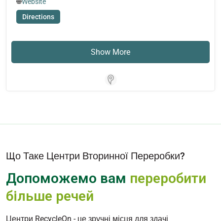
Website
Directions
Show More
Store Locator for WordPress
Що Таке Центри Вторинної Переробки?
Допоможемо вам
переробити
більше речей
Центри RecycleOn - це зручні місця для здачі