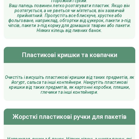
Порожній і сухий.
Ваш палець повинен легко розтягувати пластик. Якщо він
розтягується, а не рветься чи м'ятеться, він зазвичай
прийнятний. Пропустіть все блискуче, хрустке або
фольговане, наприклад, обгортки від цукерок, пакети з-під
чіпсів, пакети з-під корму для домашніх тварин або пакети.
Ніяких кілець від пивних банок.
Пластикові кришки та ковпачки
Очистіть і висушіть пластикові кришки від таких предметів, як
йогурт, сальса та інші контейнери. Накрутіть пластикові
кришки від таких предметів, як картонні коробки, пляшки,
глечики та інші контейнери.
Жорсткі пластикові ручки для пакетів
Наприклад, ручки з 6 пачок. Ніяких кілець з шести пачок, які