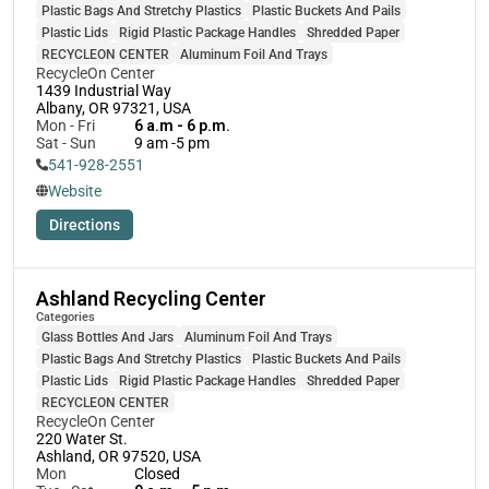
Plastic Bags And Stretchy Plastics
Plastic Buckets And Pails
Plastic Lids
Rigid Plastic Package Handles
Shredded Paper
RECYCLEON CENTER
Aluminum Foil And Trays
RecycleOn Center 
1439 Industrial Way

Albany, OR 97321, USA
Mon - Fri
6 a.m - 6 p.m.
Sat - Sun
9 am -5 pm
541-928-2551
Website
Directions
Ashland Recycling Center
Categories
Glass Bottles And Jars
Aluminum Foil And Trays
Plastic Bags And Stretchy Plastics
Plastic Buckets And Pails
Plastic Lids
Rigid Plastic Package Handles
Shredded Paper
RECYCLEON CENTER
RecycleOn Center 
220 Water St.

Ashland, OR 97520, USA
Mon
Closed