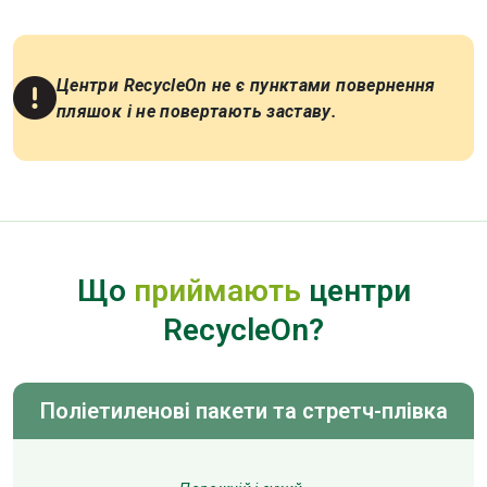
Центри RecycleOn не є пунктами повернення
пляшок і не повертають заставу.
Що
приймають
центри
RecycleOn?
Поліетиленові пакети та стретч-плівка