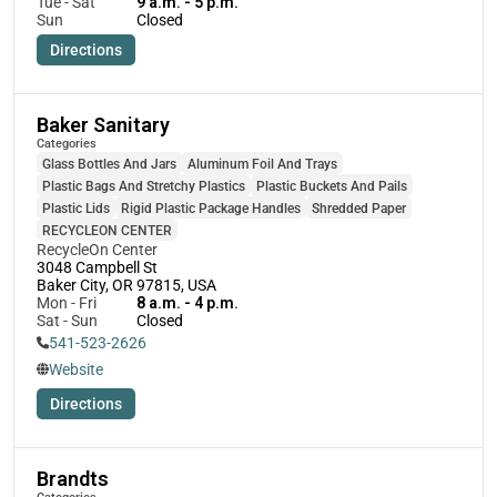
Tue - Sat
9 a.m. - 5 p.m.
Sun
Closed
Directions
Baker Sanitary
Categories
Glass Bottles And Jars
Aluminum Foil And Trays
Plastic Bags And Stretchy Plastics
Plastic Buckets And Pails
Plastic Lids
Rigid Plastic Package Handles
Shredded Paper
RECYCLEON CENTER
RecycleOn Center 
3048 Campbell St

Baker City, OR 97815, USA
Mon - Fri
8 a.m. - 4 p.m.
Sat - Sun
Closed
541-523-2626
Website
Directions
Brandts
Categories