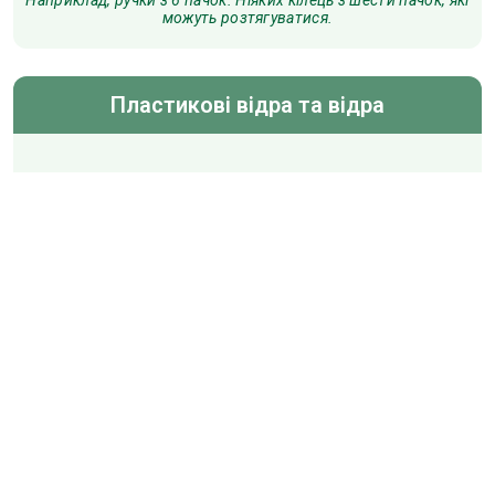
можуть розтягуватися.
Пластикові відра та відра
Кришки в порядку. Немає контейнерів для зберігання
автомобільних рідин, пестицидів, гербіцидів або небезпечних
матеріалів.
Алюмінієва фольга та лотки
Порожній і сухий. Загорніть кульку у фольгу якомога краще.
Подрібнений папір