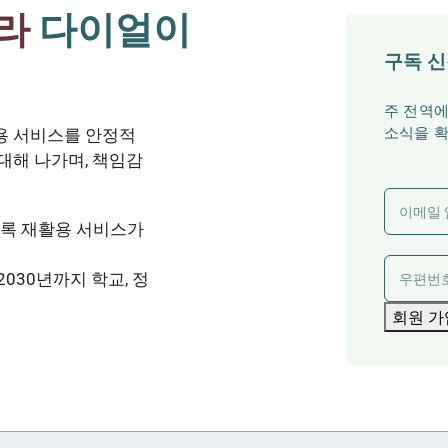
라
다이얼이
구독 신
주 전역에
소식을 
용 서비스를 안정적
대해 나가며, 책임감
이
메
도록 재활용 서비스가
일
주
(필
030년까지 학교, 정
수)
우
회원 가
소
편
번
(필
호
수)