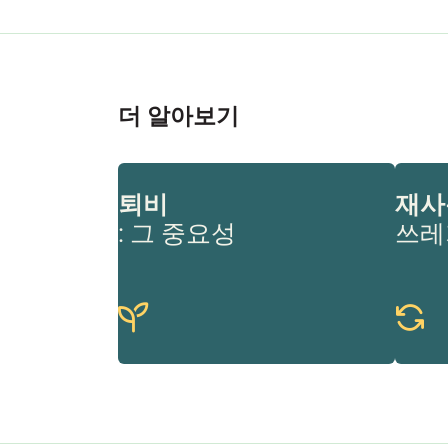
더 알아보기
퇴비
재사
: 그 중요성
쓰레