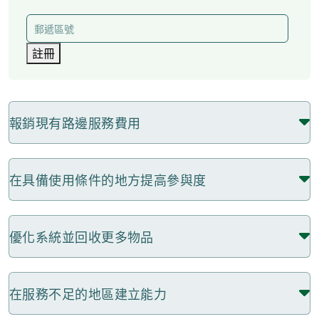
郵
地
件
址
(必
郵
註冊
填)
(必
遞
區
填)
號
報銷現有路邊服務費用
在具備使用條件的地方提高參與度
優化系統並回收更多物品
在服務不足的地區建立能力