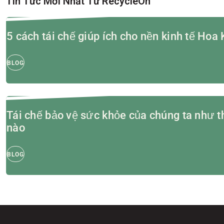
Tin Tức Mới Nhất Từ RecycleOn
5 cách tái chế giúp ích cho nền kinh tế Hoa 
BLOG
Tái chế bảo vệ sức khỏe của chúng ta như t
nào
BLOG